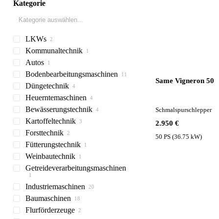
Kategorie
LKWs
Kommunaltechnik
Planen-LKW
Autos
Kühlkoffer LKW
Kommunalfahrzeuge
Bodenbearbeitungsmaschinen
Sauganhänger
Same Vigneron 50
Düngetechnik
Grubber
Heuerntemaschinen
Tiefenlockerer
Düngerstreuer
Bewässerungstechnik
Feingrubber
Miststreuer
Mähwerke
Anbaudüngerstreuer
Schmalspurschlepper
Kartoffeltechnik
Eggen
Gülleverteiler
Schwader
Anhängespritzen
Kreiselmäher
2.950 €
Forsttechnik
Mulcher
Güllemixer
Ballentransportanhänger
Beregnungsmaschinen
Kartoffellegemaschinen
Scheibeneggen
50 PS (36.75 kW)
Fütterungstechnik
Wieseneggen
Beetformer
Forstmulcher
Traktor-Mulcher
Weinbautechnik
Bodenfräsen
Kartoffelroder
Fütterungstechnik
Getreideverarbeitungsmaschinen
Häufler
Schmalspurschlepper
Futtermischwagen
vertikale Futtermischer
Industriemaschinen
Getreideschnecken
Baumaschinen
Stromgeneratoren
Flurförderzeuge
Pumpenanlagen
Bagger
Dieselgeneratoren