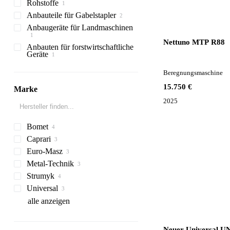
Rohstoffe
Verpackungsmaschinen
Lader
Gabelstapler
Industriepumpen
Kettenbagger
Anbauteile für Gabelstapler
Walzen
Baustoffe
Motorpumpen
Wiege-und
Baggerlader
Kompakt-Raupenlader
Geländestapler
Verpackungsmaschinen
Anbaugeräte für Landmaschinen
Arbeitsbühnen
Gabelstapler-Rotatoren
Minibagger
Multifunktionslader
kleine Walzen
Wandmaterialen
Teleskopbagger
Scherenbühnen
Nettuno MTP R88
Anbauten für forstwirtschaftliche
Silageschaufeln
Geräte
Forstseilwinden
Beregnungsmaschine
15.750 €
Marke
2025
Bomet
Caprari
V-MIX
Euro-Masz
570
LF
Metal-Technik
FDT
SE
HX-series
EuroCargo
3DX
HT
Albatros
Strumyk
Robex
205
KV
SL
Universal
Tiger
Junior
alle anzeigen
Neuer Universal U