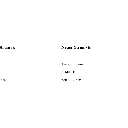
Strumyk
Neuer Strumyk
Tiefenlockerer
3.600 €
,2 m
neu
2,5 m