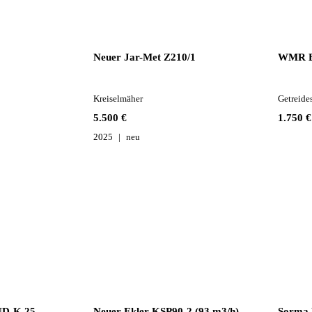
Neuer Jar-Met Z210/1
WMR Br
Kreiselmäher
Getreide
5.500 €
1.750 €
2025
neu
ND-K 25
Neuer Ekler KSP90-2 (93 m3/h)
Sorma 