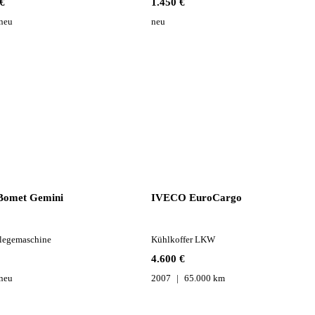
€
1.450 €
neu
neu
Bomet Gemini
IVECO EuroCargo
llegemaschine
Kühlkoffer LKW
4.600 €
neu
2007
65.000 km