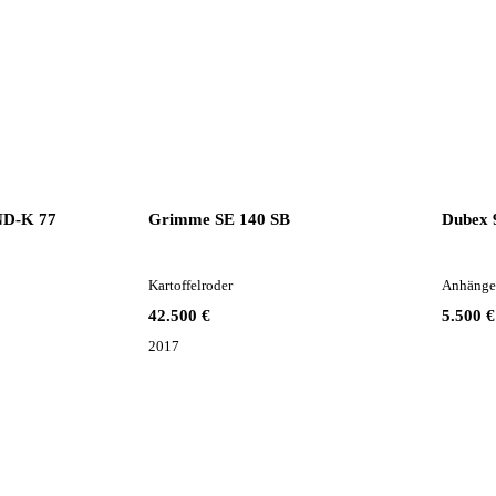
ND-K 77
Grimme SE 140 SB
Dubex 
Kartoffelroder
Anhänges
42.500 €
5.500 €
2017