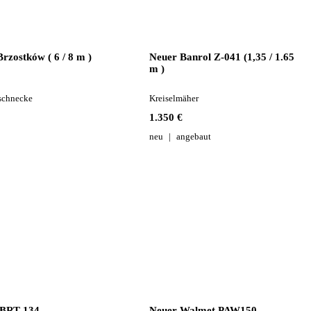
zostków ( 6 / 8 m )
Neuer Banrol Z-041 (1,35 / 1.65
m )
schnecke
Kreiselmäher
1.350 €
neu
angebaut
BRT-134
Neuer Walmet PAW150