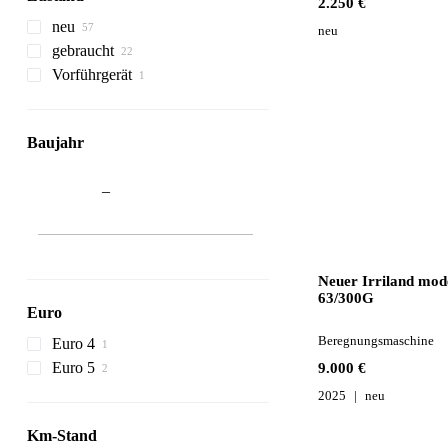
2.250 €
neu
neu
gebraucht
Vorführgerät
Baujahr
–
Neuer Irriland mode
63/300G
Euro
Beregnungsmaschine
Euro 4
Euro 5
9.000 €
2025
neu
Km-Stand