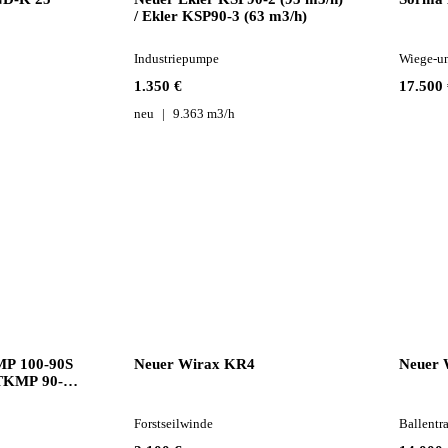
/ Ekler KSP90-3 (63 m3/h)
Industriepumpe
Wiege-u
1.350 €
17.500 
neu
9.363 m3/h
P 100-90S
Neuer Wirax KR4
Neuer W
 TKMP 90-3
Forstseilwinde
Ballentr