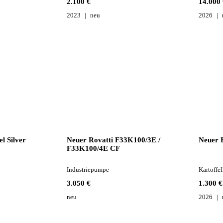
2.100 €
14.000 
2023
neu
2026
l Silver
Neuer Rovatti F33K100/3E /
Neuer 
F33K100/4E CF
Industriepumpe
Kartoffe
3.050 €
1.300 €
neu
2026