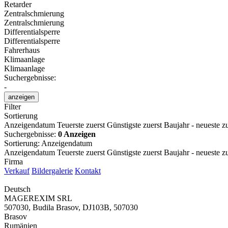
Retarder
Zentralschmierung
Zentralschmierung
Differentialsperre
Differentialsperre
Fahrerhaus
Klimaanlage
Klimaanlage
Suchergebnisse:
-
anzeigen
Filter
Sortierung
Anzeigendatum
Teuerste zuerst
Günstigste zuerst
Baujahr - neueste zu
Suchergebnisse:
0 Anzeigen
Sortierung
:
Anzeigendatum
Anzeigendatum
Teuerste zuerst
Günstigste zuerst
Baujahr - neueste zu
Firma
Verkauf
Bildergalerie
Kontakt
Deutsch
MAGEREXIM SRL
507030, Budila Brasov, DJ103B, 507030
Brasov
Rumänien