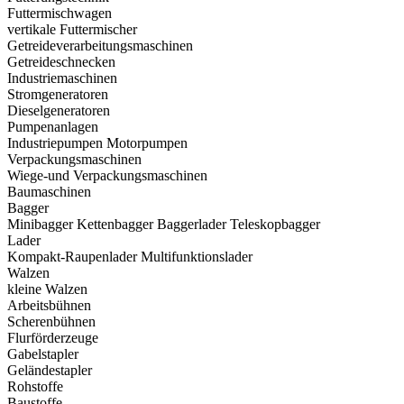
Futtermischwagen
vertikale Futtermischer
Getreideverarbeitungsmaschinen
Getreideschnecken
Industriemaschinen
Stromgeneratoren
Dieselgeneratoren
Pumpenanlagen
Industriepumpen
Motorpumpen
Verpackungsmaschinen
Wiege-und Verpackungsmaschinen
Baumaschinen
Bagger
Minibagger
Kettenbagger
Baggerlader
Teleskopbagger
Lader
Kompakt-Raupenlader
Multifunktionslader
Walzen
kleine Walzen
Arbeitsbühnen
Scherenbühnen
Flurförderzeuge
Gabelstapler
Geländestapler
Rohstoffe
Baustoffe