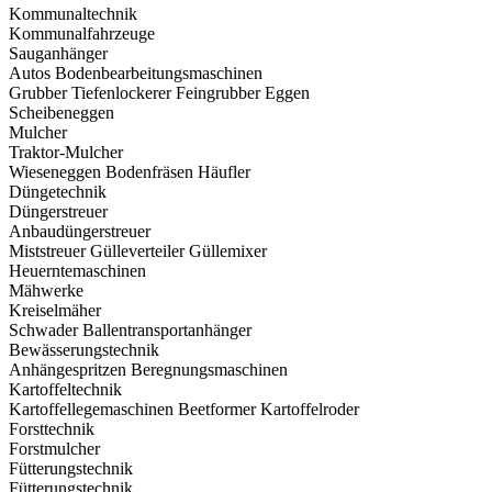
Kommunaltechnik
Kommunalfahrzeuge
Sauganhänger
Autos
Bodenbearbeitungsmaschinen
Grubber
Tiefenlockerer
Feingrubber
Eggen
Scheibeneggen
Mulcher
Traktor-Mulcher
Wieseneggen
Bodenfräsen
Häufler
Düngetechnik
Düngerstreuer
Anbaudüngerstreuer
Miststreuer
Gülleverteiler
Güllemixer
Heuerntemaschinen
Mähwerke
Kreiselmäher
Schwader
Ballentransportanhänger
Bewässerungstechnik
Anhängespritzen
Beregnungsmaschinen
Kartoffeltechnik
Kartoffellegemaschinen
Beetformer
Kartoffelroder
Forsttechnik
Forstmulcher
Fütterungstechnik
Fütterungstechnik