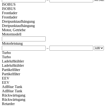
ISOBUS
ISOBUS
Frontlader
Frontlader
Dreipunktaufhängung
Dreipunktaufhängung
Motor, Getriebe
Motormodell
Motorleistung
–
Turbo
Turbo
Ladeluftkühler
Ladeluftkühler
Partikelfilter
Partikelfilter
EEV
EEV
AdBlue Tank
AdBlue Tank
Rückwärtsgang
Rückwärtsgang
Retarder