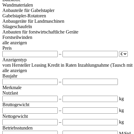
Wandmaterialen
Anbauteile für Gabelstapler
Gabelstapler-Rotatoren
Anbaugeräte für Landmaschinen
Silageschaufeln
Anbauten für forstwirtschaftliche Geräte
Forstseilwinden
alle anzeigen
Preis
–
Anzeigentyp
vom Hersteller
Leasing
Kredit
in Raten
Inzahlungnahme (Tausch mit
alle anzeigen
Baujahr
–
Merkmale
Nutzlast
–
kg
Bruttogewicht
–
kg
Nettogewicht
–
kg
Betriebsstunden
–
M/Std.