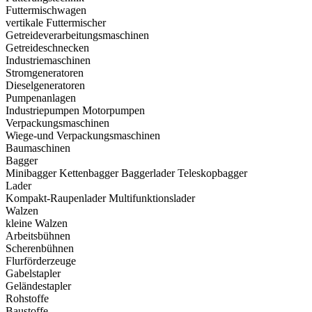
Futtermischwagen
vertikale Futtermischer
Getreideverarbeitungsmaschinen
Getreideschnecken
Industriemaschinen
Stromgeneratoren
Dieselgeneratoren
Pumpenanlagen
Industriepumpen
Motorpumpen
Verpackungsmaschinen
Wiege-und Verpackungsmaschinen
Baumaschinen
Bagger
Minibagger
Kettenbagger
Baggerlader
Teleskopbagger
Lader
Kompakt-Raupenlader
Multifunktionslader
Walzen
kleine Walzen
Arbeitsbühnen
Scherenbühnen
Flurförderzeuge
Gabelstapler
Geländestapler
Rohstoffe
Baustoffe