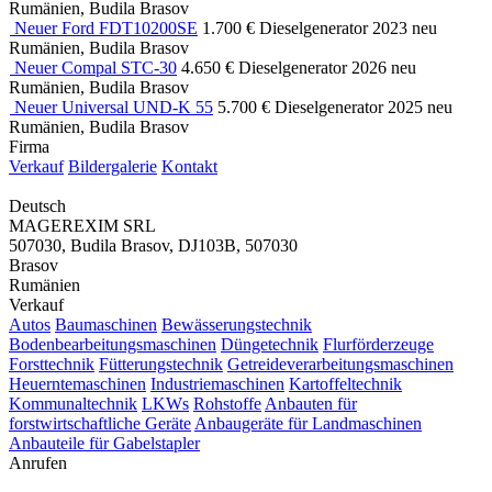
Rumänien, Budila Brasov
Neuer Ford FDT10200SE
1.700 €
Dieselgenerator
2023
neu
Rumänien, Budila Brasov
Neuer Compal STC-30
4.650 €
Dieselgenerator
2026
neu
Rumänien, Budila Brasov
Neuer Universal UND-K 55
5.700 €
Dieselgenerator
2025
neu
Rumänien, Budila Brasov
Firma
Verkauf
Bildergalerie
Kontakt
Deutsch
MAGEREXIM SRL
507030, Budila Brasov, DJ103B, 507030
Brasov
Rumänien
Verkauf
Autos
Baumaschinen
Bewässerungstechnik
Bodenbearbeitungsmaschinen
Düngetechnik
Flurförderzeuge
Forsttechnik
Fütterungstechnik
Getreideverarbeitungsmaschinen
Heuerntemaschinen
Industriemaschinen
Kartoffeltechnik
Kommunaltechnik
LKWs
Rohstoffe
Anbauten für
forstwirtschaftliche Geräte
Anbaugeräte für Landmaschinen
Anbauteile für Gabelstapler
Anrufen