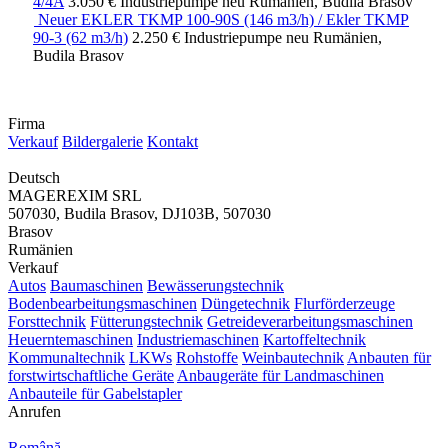
4/4A
3.050 €
Industriepumpe
neu
Rumänien, Budila Brasov
Neuer EKLER TKMP 100-90S (146 m3/h) / Ekler TKMP
90-3 (62 m3/h)
2.250 €
Industriepumpe
neu
Rumänien,
Budila Brasov
Firma
Verkauf
Bildergalerie
Kontakt
Deutsch
MAGEREXIM SRL
507030, Budila Brasov, DJ103B, 507030
Brasov
Rumänien
Verkauf
Autos
Baumaschinen
Bewässerungstechnik
Bodenbearbeitungsmaschinen
Düngetechnik
Flurförderzeuge
Forsttechnik
Fütterungstechnik
Getreideverarbeitungsmaschinen
Heuerntemaschinen
Industriemaschinen
Kartoffeltechnik
Kommunaltechnik
LKWs
Rohstoffe
Weinbautechnik
Anbauten für
forstwirtschaftliche Geräte
Anbaugeräte für Landmaschinen
Anbauteile für Gabelstapler
Anrufen
Română