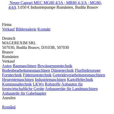
Neuer Caprari MEC MG80 4/3A ; MR80 4-3/A ; MG80-
4/4A
3.050 €
Industriepumpe
Rumänien, Budila Brasov
Firma
Verkauf
Bildergalerie
Kontakt
Deutsch
MAGEREXIM SRL
507030, Budila Brasov, DJ103B, 507030
Brasov
Rumänien
Verkauf
Autos
Baumaschinen
Bewässerungstechnik
Bodenbearbeitungsmaschinen
Düngetechnik
Flurförderzeuge
Forsttechnik
Fütterungstechnik
Getreideverarbeitungsmaschinen
Heuerntemaschinen
Industriemaschinen
Kartoffeltechnik
Kommunaltechnik
LKWs
Rohstoffe
Anbauten für
forstwirtschaftliche Geräte
Anbaugeräte für Landmaschinen
Anbauteile für Gabelstapler
Anrufen
Română