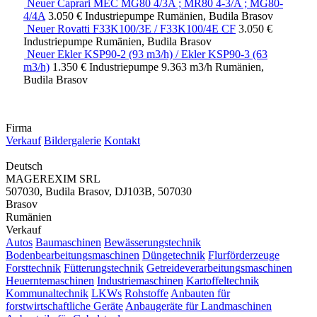
Neuer Caprari MEC MG80 4/3A ; MR80 4-3/A ; MG80-
4/4A
3.050 €
Industriepumpe
Rumänien, Budila Brasov
Neuer Rovatti F33K100/3E / F33K100/4E CF
3.050 €
Industriepumpe
Rumänien, Budila Brasov
Neuer Ekler KSP90-2 (93 m3/h) / Ekler KSP90-3 (63
m3/h)
1.350 €
Industriepumpe
9.363 m3/h
Rumänien,
Budila Brasov
Firma
Verkauf
Bildergalerie
Kontakt
Deutsch
MAGEREXIM SRL
507030, Budila Brasov, DJ103B, 507030
Brasov
Rumänien
Verkauf
Autos
Baumaschinen
Bewässerungstechnik
Bodenbearbeitungsmaschinen
Düngetechnik
Flurförderzeuge
Forsttechnik
Fütterungstechnik
Getreideverarbeitungsmaschinen
Heuerntemaschinen
Industriemaschinen
Kartoffeltechnik
Kommunaltechnik
LKWs
Rohstoffe
Anbauten für
forstwirtschaftliche Geräte
Anbaugeräte für Landmaschinen