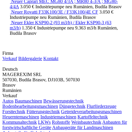
Neuer Caprari MEC MG80 4/3A ; MR80 4-3/A ; MG80-
4/4A
3.050 €
Industriepumpe
neu
Rumänien, Budila Brasov
Neuer Rovatti F33K100/3E / F33K100/4E CF
3.050 €
Industriepumpe
neu
Rumänien, Budila Brasov
Neuer Ekler KSP90-2 (93 m3/h) / Ekler KSP90-3 (63
m3/h)
1.350 €
Industriepumpe
neu
9.363 m3/h
Rumänien,
Budila Brasov
Firma
Verkauf
Bildergalerie
Kontakt
Deutsch
MAGEREXIM SRL
507030, Budila Brasov, DJ103B, 507030
Brasov
Rumänien
Verkauf
Autos
Baumaschinen
Bewässerungstechnik
Bodenbearbeitungsmaschinen
Düngetechnik
Flurförderzeuge
Forsttechnik
Fütterungstechnik
Getreideverarbeitungsmaschinen
Heuerntemaschinen
Industriemaschinen
Kartoffeltechnik
Kommunaltechnik
LKWs
Rohstoffe
Weinbautechnik
Anbauten für
forstwirtschaftliche Geräte
Anbaugeräte für Landmaschinen