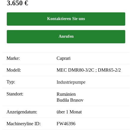
3.650 €
Kontaktieren Sie uns
Anrufen
Marke:
Caprari
Modell:
MEC DMR80-3/2C ; DMR65-2/2
Typ:
Industriepumpe
Standort:
Rumänien
Budila Brasov
Anzeigendatum:
über 1 Monat
Machineryline ID:
FW46396