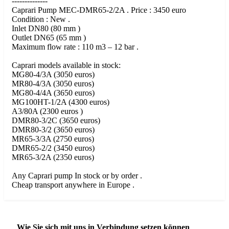
--------------
Caprari Pump MEC-DMR65-2/2A . Price : 3450 euro
Condition : New .
Inlet DN80 (80 mm )
Outlet DN65 (65 mm )
Maximum flow rate : 110 m3 – 12 bar .
Caprari models available in stock:
MG80-4/3A (3050 euros)
MR80-4/3A (3050 euros)
MG80-4/4A (3650 euros)
MG100HT-1/2A (4300 euros)
A3/80A (2300 euros )
DMR80-3/2C (3650 euros)
DMR80-3/2 (3650 euros)
MR65-3/3A (2750 euros)
DMR65-2/2 (3450 euros)
MR65-3/2A (2350 euros)
Any Caprari pump In stock or by order .
Cheap transport anywhere in Europe .
Wie Sie sich mit uns in Verbindung setzen können