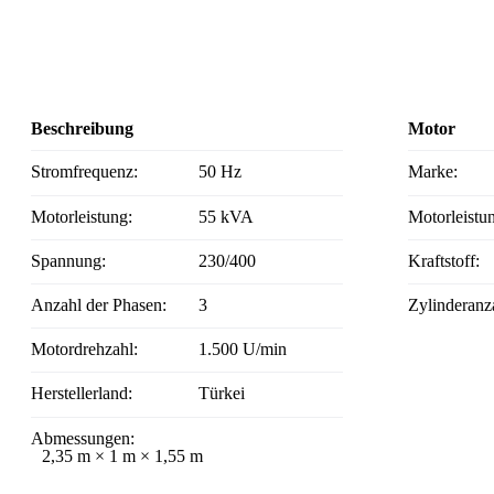
Beschreibung
Motor
Stromfrequenz:
50 Hz
Marke:
Motorleistung:
55 kVA
Motorleistu
Spannung:
230/400
Kraftstoff:
Anzahl der Phasen:
3
Zylinderanz
Motordrehzahl:
1.500 U/min
Herstellerland:
Türkei
Abmessungen:
2,35 m × 1 m × 1,55 m