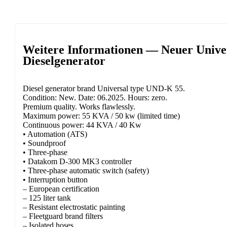
Weitere Informationen — Neuer Univ
Dieselgenerator
Diesel generator brand Universal type UND-K 55.
Condition: New. Date: 06.2025. Hours: zero.
Premium quality. Works flawlessly.
Maximum power: 55 KVA / 50 kw (limited time)
Continuous power: 44 KVA / 40 Kw
• Automation (ATS)
• Soundproof
• Three-phase
• Datakom D-300 MK3 controller
• Three-phase automatic switch (safety)
• Interruption button
– European certification
– 125 liter tank
– Resistant electrostatic painting
– Fleetguard brand filters
– Isolated hoses