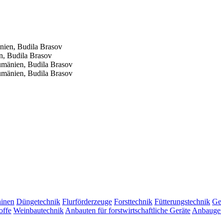
ien, Budila Brasov
, Budila Brasov
mänien, Budila Brasov
mänien, Budila Brasov
inen
Düngetechnik
Flurförderzeuge
Forsttechnik
Fütterungstechnik
Ge
offe
Weinbautechnik
Anbauten für forstwirtschaftliche Geräte
Anbauger