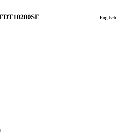
d FDT10200SE
Englisch
t