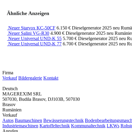
Ähnliche Anzeigen
Neuer Starvox KC-50CF
6.150 €
Dieselgenerator
2025
neu
Rumän
Neuer Salini VG-R30
4.900 €
Dieselgenerator
2025
neu
Rumänien
Neuer Universal UND-K 55
5.700 €
Dieselgenerator
2025
neu
Ru
Neuer Universal UND-K 77
6.700 €
Dieselgenerator
2025
neu
Ru
Firma
Verkauf
Bildergalerie
Kontakt
Deutsch
MAGEREXIM SRL
507030, Budila Brasov, DJ103B, 507030
Brasov
Rumänien
Verkauf
Autos
Baumaschinen
Bewässerungstechnik
Bodenbearbeitungsmasch
Industriemaschinen
Kartoffeltechnik
Kommunaltechnik
LKWs
Rohst
Anrufen