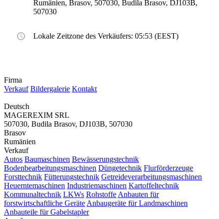
Rumänien, Brasov, 507030, Budila Brasov, DJ103B,
507030
Lokale Zeitzone des Verkäufers: 05:53 (EEST)
Firma
Verkauf
Bildergalerie
Kontakt
Deutsch
MAGEREXIM SRL
507030, Budila Brasov, DJ103B, 507030
Brasov
Rumänien
Verkauf
Autos
Baumaschinen
Bewässerungstechnik
Bodenbearbeitungsmaschinen
Düngetechnik
Flurförderzeuge
Forsttechnik
Fütterungstechnik
Getreideverarbeitungsmaschinen
Heuerntemaschinen
Industriemaschinen
Kartoffeltechnik
Kommunaltechnik
LKWs
Rohstoffe
Anbauten für
forstwirtschaftliche Geräte
Anbaugeräte für Landmaschinen
Anbauteile für Gabelstapler